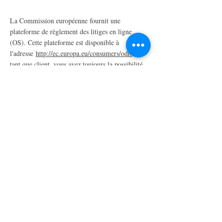
La Commission européenne fournit une
plateforme de règlement des litiges en ligne
(OS). Cette plateforme est disponible à
l'adresse
http://ec.europa.eu/consumers/odr/
. En
tant que client, vous avez toujours la possibilité
de contacter le conseil d'arbitrage de la
Commission européenne. Nous ne sommes ni
disposés à, ni obligés de, participer à une
procédure de règlement des litiges devant un
conseil d'arbitrage de la consommation.
E-mail :
Tél. :
Fax :
Adresse :